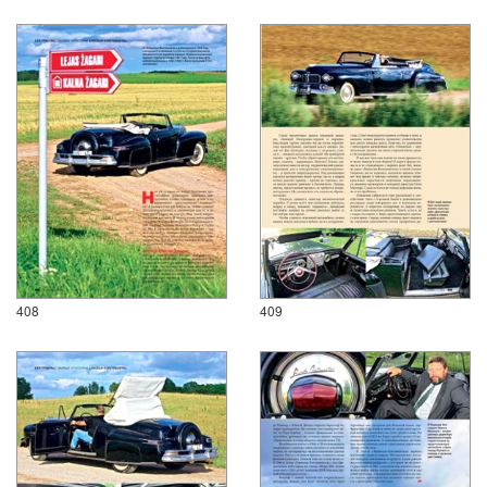
408
409