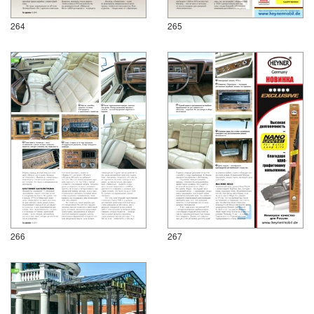
264
265
266
267