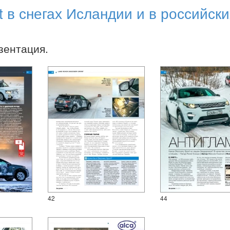
t в снегах Исландии и в российски
зентация.
42
44