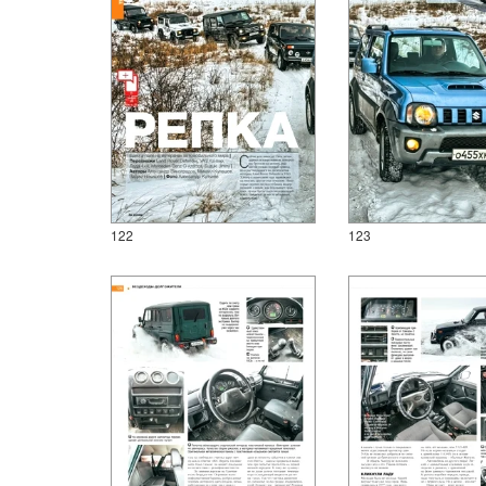
122
123