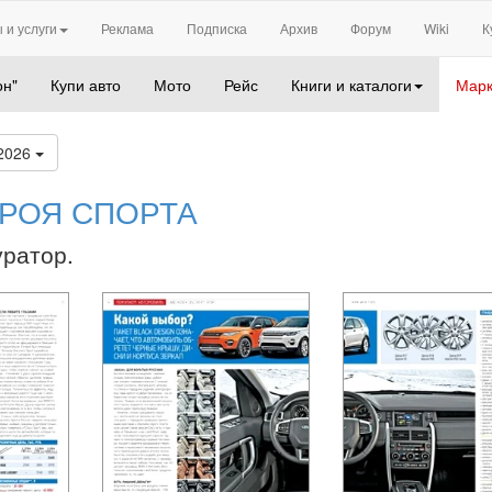
 и услуги
Реклама
Подписка
Архив
Форум
Wiki
К
он"
Купи авто
Мото
Рейс
Книги и каталоги
Марк
2026
ЕРОЯ СПОРТА
уратор.