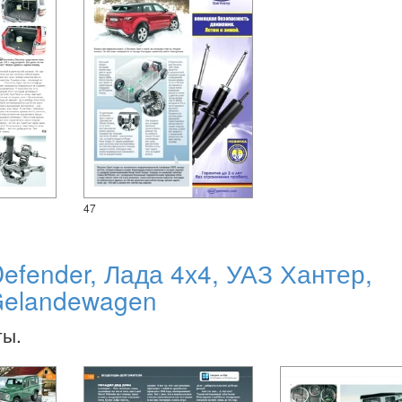
47
efender, Лада 4х4, УАЗ Хантер,
 Gelandewagen
ты.