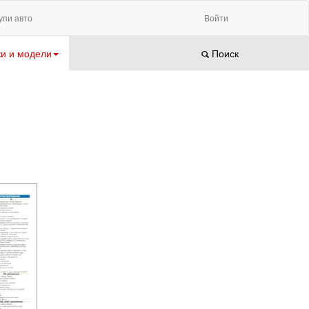
упи авто
Войти
и и модели
Поиск