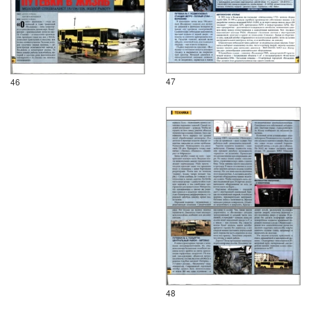
47
46
48