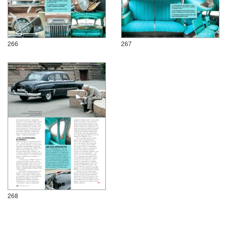
266
267
268