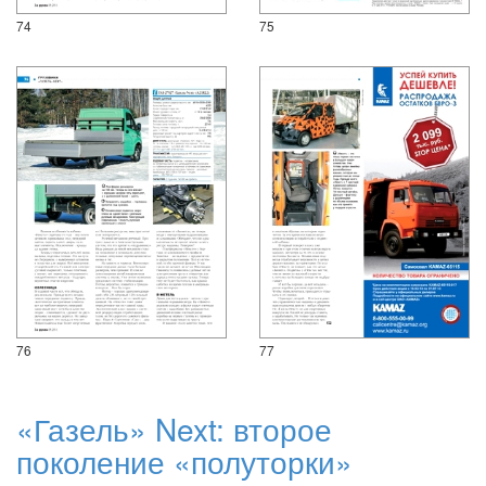
74
75
76
77
«Газель» Next: второе
поколение «полуторки»