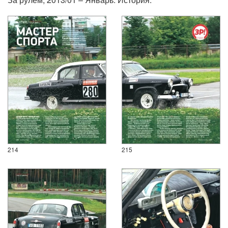
214
215