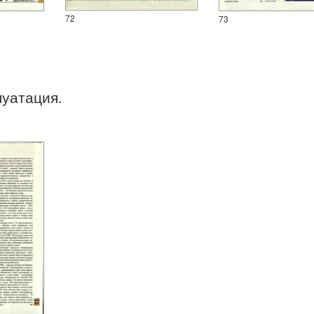
72
73
луатация.