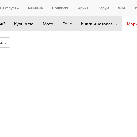
 и услуги
Реклама
Подписка
Архив
Форум
Wiki
К
он"
Купи авто
Мото
Рейс
Книги и каталоги
Марк
04