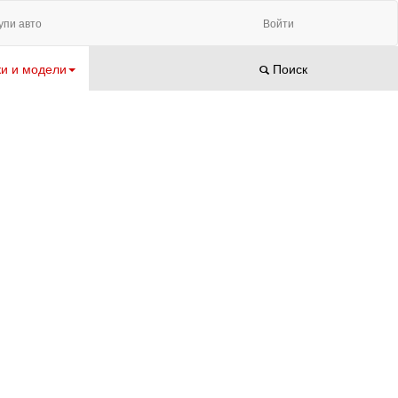
упи авто
Войти
и и модели
Поиск