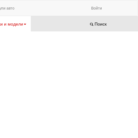
упи авто
Войти
и и модели
Поиск