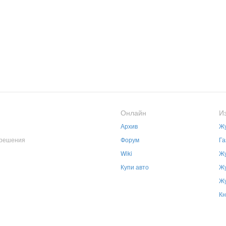
Онлайн
И
Архив
Жу
зрешения
Форум
Га
Wiki
Жу
Купи авто
Жу
Жу
Кн