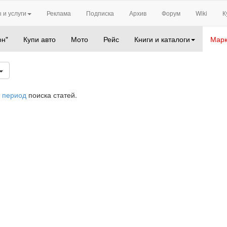
 и услуги
Реклама
Подписка
Архив
Форум
Wiki
К
он"
Купи авто
Мото
Рейс
Книги и каталоги
Марк
 период
поиска статей.