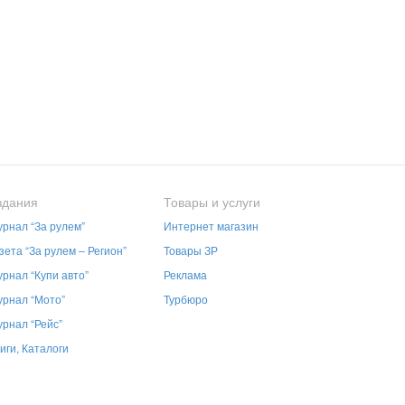
здания
Товары и услуги
рнал “За рулем”
Интернет магазин
зета “За рулем – Регион”
Товары ЗР
рнал “Купи авто”
Реклама
рнал “Мото”
Турбюро
рнал “Рейс”
иги, Каталоги