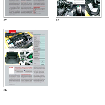
82
84
86