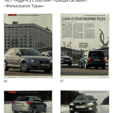
Тест «Ауди-АЗ Спортбек» «Шкода-Октавия»,
«Фольксваген-Туран»
26
27