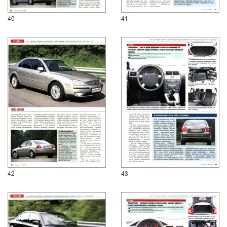
40
41
42
43