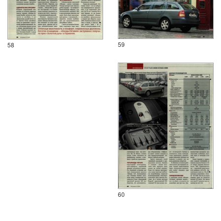
59
58
60