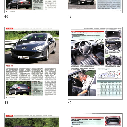
46
47
48
49