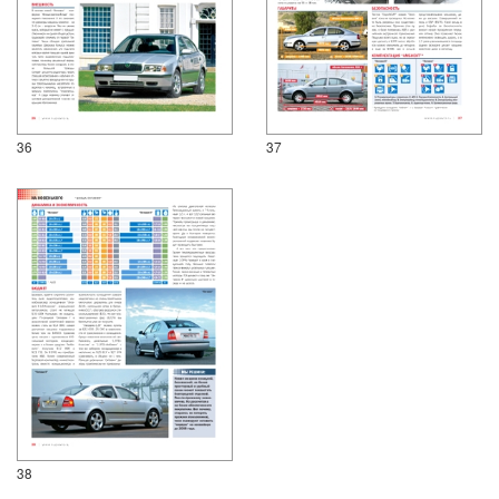
36
37
38