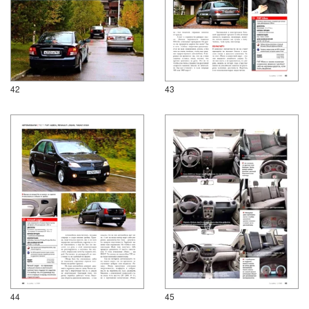
42
43
44
45