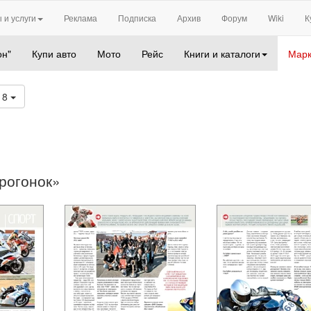
 и услуги
Реклама
Подписка
Архив
Форум
Wiki
К
он"
Купи авто
Мото
Рейс
Книги и каталоги
Марк
18
рогонок»