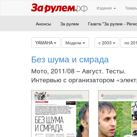
Издания
Товары
Анонсы
За рулем
Газета "За рулем - Реги
YAMAHA
Модели
с 2003
по 20
Без шума и смрада
Мото, 2011/08 – Август. Тесты.
Интервью с организатором «элект