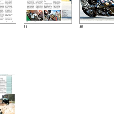
84
85