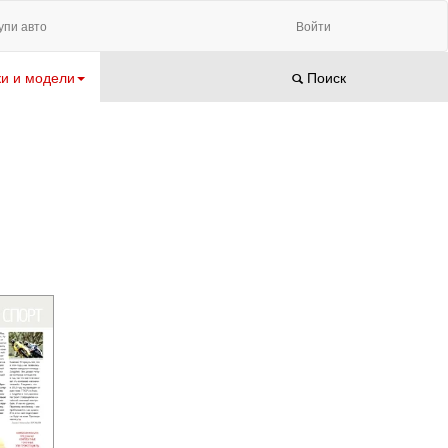
упи авто
Войти
и и модели
Поиск