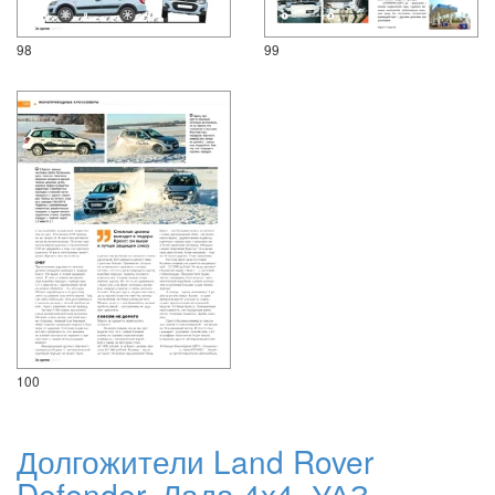
98
99
100
Долгожители Land Rover
Defender, Лада 4х4, УАЗ