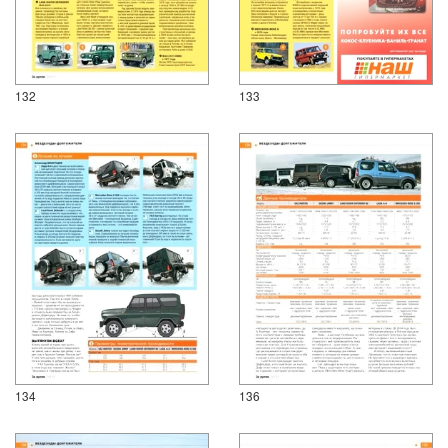
132
133
134
136