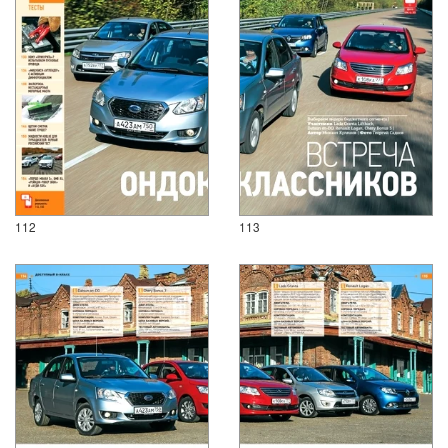
112
113