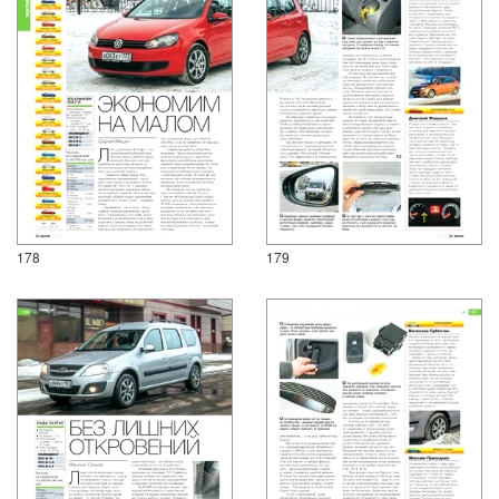
178
179