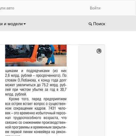
упи авто
Войти
и и модели
Поиск