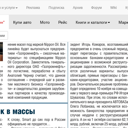
 и услуги
Реклама
Подписка
Архив
Форум
Wiki
К
он"
Купи авто
Мото
Рейс
Книги и каталоги
Марк
рии