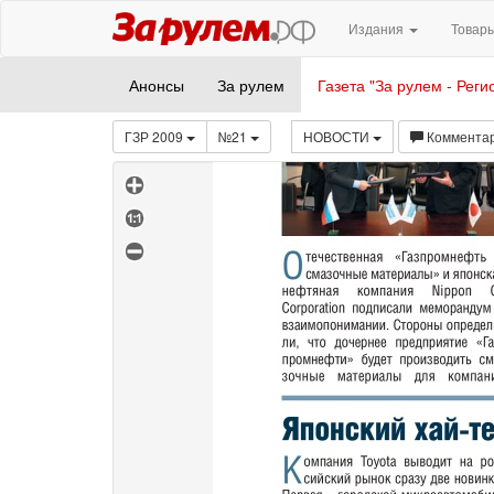
Издания
Товары
Анонсы
За рулем
Газета "За рулем - Реги
ГЗР 2009
№21
НОВОСТИ
Коммента