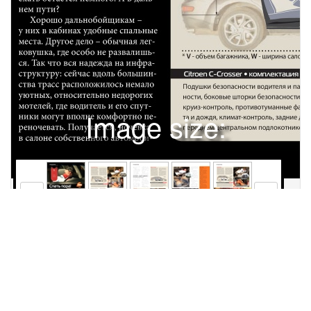
Image size:
1920x2479 Scale:
50% -
PanoJS3
22
23
26
27
28
ИСПЫТАТЕЛЬ знакомство спецтест покаталисьСпать пора!Каждому из нас знакомо это ужасное, предательски-коварное чувство, когда в сон клонит так, что вот-вот голова рухнет на руль. И тогда беды точно не миновать. Ведь одна из причин ДТП с самыми тяжелыми последствиями – это дремотное состояние водителя и полная потеря им контроля над ситуациейНОМЕТЕМАРАCitroen C-CrosserСтекст: Владимир Смирнов, фото: Константин Якубовамая простая рекомендация – невыспавшийся водитель не должен садиться за руль, так же, как и выпивший. Только вот «снотестера» еще не придумали! К тому же тонус любого человека в течение суток несколько раз снижается по объективным, никак не зависящим от нас причинам. Так, если вы в послеобеденный час клюете носом за рабочим столом, то это вовсе не признак распущенности, а естественное состояние организма. Хотя в том, что начальник застанет вас мирно дремлющим на бумагах или клавиатуре, тоже ничего хорошего нет. Но и ничего фатального. Какие еще варианты? Может, три чашки кофе? Энергетический напиток? Сигарета? Боже вас упаси! Одно вреднее другого! Лучше выйти на свежий воздух (разумеется, не в пробке и не ночью на шоссе) или хотя бы открыть четыре окна (только не в дождь22За рулем – Регион №01/январь – февраль/2011снегопад). Но главный рецепт один – остановиться в безопасном месте и подремать. Может, и опоздаете куда-нибудь, зато останетесь целы-невредимы. Правда, вот так запросто, по-быстрому уснуть, уронив голову на грудь или на подголовник, способен не каждый – человеку с более тонкой «нервной организацией» сделать это сложнее, чем «толстокожему». Да и поможет «получасовая» дрема только тогда, когда ехать остается немного. А в дальнем пути? Хорошо дальнобойщикам – у них в кабинах удобные спальные места. Другое дело – обычная легковушка, где особо не развалишься. Так что вся надежда на инфраструктуру: сейчас вдоль большинства трасс расположилось немало уютных, относительно недорогих мотелей, где водитель и его спутники могут вполне комфортно переночевать. Получается, ночевка в салоне собственного автомоби-Он же Гога, он же Жора, он же Гоша. Простите, он же Peugeot 4007 и, что более важно и приятно, Mitsubishi Outlander XL. Качество материалов здесь вполне приличное – и кожа и пластик призваны порадовать седоков и «лежунов». А на хорошем «матрасе» и спится крепко. Здешние кресла будто созданы для «выпадения в осадок» после утомительного пути – они отлично обхватывают тело и не давят ни на поясницу, ни на колени. Правда, они«навязывают» позу «на спине». На бочок здесь повернуться почти не получится – мешает выраженный профиль поясничного подпора. В багажнике же просторно, но жестковато на ровном пластике. А вот по удобству «заползания» на заднее ложе у «француза» нет равных, ведь нижняя створка крышки откидывается до горизонтального положения, на ней и посидеть можно, скажем, чтобы обуться или чайку попить-на звезды посмотреть.V* = 441–1686 см3 W* = 1320 мм L = 1390 мм H = 1000 ммHL* V - объем багажника, W - ширина салона Citroen C-Crosser • комплектация Exclusive 1 154 000 руб.Подушки безопасности водителя и пассажира, передние боковые подушки безопасности, боковые шторки безопасности передние и задние, ABS, система стабилизации, круиз-контроль, противотуманные фары, омыватели фар, ксеноновые фары, датчики света и дождя, климат-контроль, задние датчики парковки, розетка на 12В в багажнике и в переднем центральном подлокотнике, кожаная отделка салона, легкосплавные диски 18” Great Wall CowryМинивэн всегда остается минивэном (cо спальной точки зрения!). Даже если он носит гордое имя «Великая Стена». Китайцы все же научились болееменее прилежно копировать японскую продукцию прошлых поколений. И Сowry не исключение. Большой внутренний объем, много «воздуха», далеко отодвигающиеся передние сиденья – это очевидные плюсы для размещения на ночлег. Да и в багажнике места полно – можно расположиться даже не в одиночку. Но есть и замечания: относительно высокое минивэновское кресло мешает вытянуть ноги горизонтально – оно вынуждает держать колени полусогнутыми. А при «закладывании тела» в багажник появляется риск того, что «сидушки» третьего ряда, весьма ненадежно привязанные китайскими ремешками к стенкам кузова, рухнут на вас по принципу лезвия, изобретенного славным доктором Гильотэном. Да и отапливать большой салон придется постоянно, а доверия к уплотнителям дверей здесь немного.V* = 809–1059 см3 W* = 1270 мм L = 1350 мм H = 1220 мм HLНизкое качество отделки досаждает спящему своим ароматом. Курящим легче* V - объем багажника, W - ширина салона Great Wall Cowry • комплектация Elit 789 000 руб.Фронтальные подушки безопасности, ABS, противоугонная система, кожаная обивка сидений, климат-контроль, электростеклоподъемники в передних и задних дверях, центральный замок c ДУ, регулируемая по высоте рулевая колонка, люк с электроприводом, противотуманные фары, складываемое по частям заднее сиденье, электропривод и обогрев наружных зеркал, розетка 12V, мультимедийная система (CD/MP3/MP4/DVD/U USB/Bluetooth)Тяжелые кресла третьего ряда хлипко держатся у стенок. Рухнут – прибьют!В кресле «француза» отдыхающий чувствует себя как у дорогого стоматолога. Но без бор-машиныля больше не актуальна? Отнюдь! И причин тому немало! Ну, во-первых, мотели есть не везде. Страна-то «необъятная», и чем дальше от столицы, тем реже «оазисы».ветственно, увеличивается. Главные неприятности – в преддверии зимы, когда днем еще сыро, а с нас туплением темноты подмораживает. Скользко так, что не то что ехать – идти невозможно!ЗРЯ ВЫ ДУМАЕТЕ, ЧТО СПЯТ В МАШИНЕ ЛИШЬ НЕУДАЧНИКИ, КОТОРЫЕ НЕ СМОГЛИ НАСКРЕСТИ НА МОТЕЛЬ ИЛИ ЗАРАНЕЕ СПЛАНИРОВАТЬ СВОЙ МАРШРУТБывает и так: признаки цивилизации встречаются кажвилиза дые двадцать-тридцать километров, а потом вдруг бац! И ме больше сотни «кэмэ» никобо го, го лишь заправки мерцают в ночи. А спать тянет нестерпино мо… Хоть спички между век вставляй, чтобы не сомкнулись. встав Во-вторых, придорожные гоВо-в стиницы, стиниц как правило, невелики – десяток-другой номеров. И они могут быть попросту заняты. Надо было останавливаться раньше... Но ведь кто знал? В планах было ехать и ехать, а посредине ночи глаза стали склеиваться. Особенно часто так происходит в осеннее-зимний период. По дождю-снегопаду и темноте средняя скорость серьезно падает, а время в пути, соотИ тут только на парковку – ближайшую! От греха подальше. А вообще вам часто приходилось останавливаться в придорожных мотелях (если таковые есть по пути и не заполнены)? Мне – да. Они бывают и вполне неплохие, более-менее чистые, отделанные сообразно вкусу хозяина, иногда довольно затейливо, да и кухня зачастую достойная. Не «Гранд Отель», конечно, но для сельской местности сойдет. Вот только в большинстве случаев здесь допоздна тусует «дальнобой»: дым коромыслом, шансон с матерком на всю громкость. А девушки отнюдь не «тяжелого» поведения и не самой привлекательной внешности подлавливают вас в кафе и стучатся в но№01/январь – февраль/2011 За рулем – РегионНа жестком полу не расслабишься. Матрасик бы сюда. Хотя бы надувной!23 ИСПЫТАТЕЛЬ знакомство спецтест покаталисьмер: «Мужчина-а, угастите даму спичка-ай». Словом, не всех подобное устроит. И это третья очевидная причина. А четвертая банальнее не бывает – финансы! Как говорил герой из незабвенного «Мимино», «Слушай, какой нормальный человек в Москву без денег поедет, ну сходили в ресторан, тудасюда, деньги и кончились…» Поэтому возражения, «мол, в дорогу надо собираться с запасом, и лишние 800–1000 руЯ найду вам еще не одну и не две веских причины, по которым иногда приходится ночевать в автомобиле – с женой поругался, а друзей беспокоить не хочется; здоровье прихватило и надо передохнуть; встречаете кого-то в аэропорту, а рейс все задерживается… Продолжать можно до бесконечности. Практически все легковые автомобили предполагают возможность отдыха и сна. Для этого передние кресла раскладываются доNissan TeanaМногие, наверное, не помнят (памятьто девичья!), но лет десять назад на российском рынке креативщики представительства этой марки придумали для рекламы такой, чуть корявенький слоган: «Это не сон, это Ниссан». Прям сон в руку! Ведь именно легковой флагман Teana имеет то, чему могут позавидовать многие более именитые производители – правое переднее кресло с подпором для ног. Он оснащен сервоприводом и способен вознести ваши утомленные непосильными трудами икры почти на уровень c коленями. Это устройство почему-то забавно зовется оттоманкой – то ли в честь рухнувшей турецкой империи, то ли в честь создателя ДВС Отто… С учетом статуса модели, предполагающего наличие персонального водителя, начинать «давить на массу» можно и во время движения. Роскошное ложе! Но для одного – левое кресло не «оттоманистое». А в багажник сюда полезет лишь ненормальный – спинка второго ряда неоткидная. Хотя если связать руки-ноги…V* = 488 см3 W* = 1460 мм L = 1380 ммLАВТОМОБИЛЬ – НЕ САМОЕ ХУДШЕЕ МЕСТО ДЛЯ НОЧЛЕГА. ГЛАВНОЕ – ПРАВИЛЬНО ОБУСТРОИТЬ «ГНЕЗДО» И ВЫБРАТЬ МЕСТО ДЛЯ БЕЗОПАСНОЙ СТОЯНКИблей на ночлег у любого водителя всегда в кармане должны быть», принять как аргумент не можем. Мало ли что уже случилось в пути – пробили колесо, поломались, «поделились с инспектором», и т.д и т.п. Если вы сегодня отдадите эти деньги за теплую постель, нет гарантии, что завтра именно их вам может не хватить на непредвиденные нужды. Да и народ у нас, в конце концов, не слишком богат, чтобы легко расставаться с лишней «штукой». горизонтального или почти горизонтального положения. Раньше, где-то до шестидесятых годов прошлого столетия, когда подголовников еще не было, а передние диваны были цельными и плоскими, спинка первого ряда опускалась заподлицо с пухлой подушкой второго, образуя отличную двуспальную кровать. Счастливые времена бэби-бума! Теперь же профилированные передние кресла, славные своей сложной формой и выражен-* V - объем багажника, W - ширина салона Nissan Teana • комплектация Premium 1 317 000 руб.Фронтальные подушки безопасности водителя и пассажира, боковые подушки безопасности водителя и пассажира, шторки безопа
Права и использование