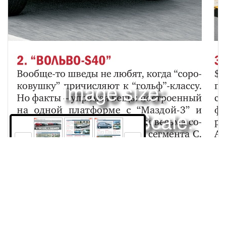
Image size:
2669x3378 Scale:
50% -
PanoJS3
68
69
70
Права и использование