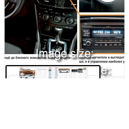
Image size:
1920x2504 Scale:
50% -
PanoJS3
32
33
34
35
Права и использование