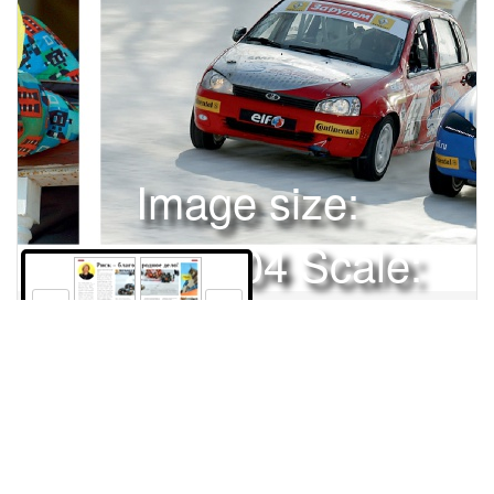
Image size:
1920x2504 Scale:
50% -
PanoJS3
50
51
Права и использование