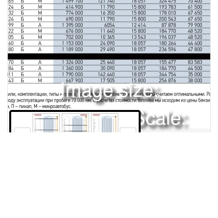
Image size:
1920x2504 Scale:
50% -
PanoJS3
80
81
82
Права и использование