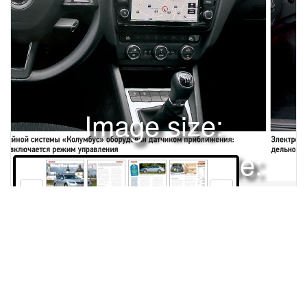
Image size:
1920x2504 Scale:
50% -
PanoJS3
26
27
28
29
Права и использование