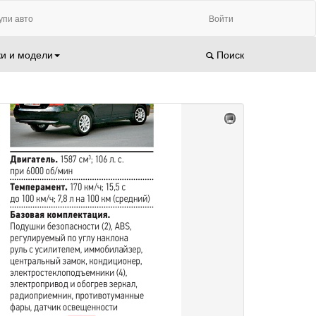
упи авто
Войти
и и модели
Поиск