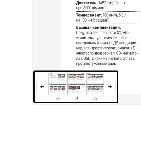
60
61
62
Права и использование