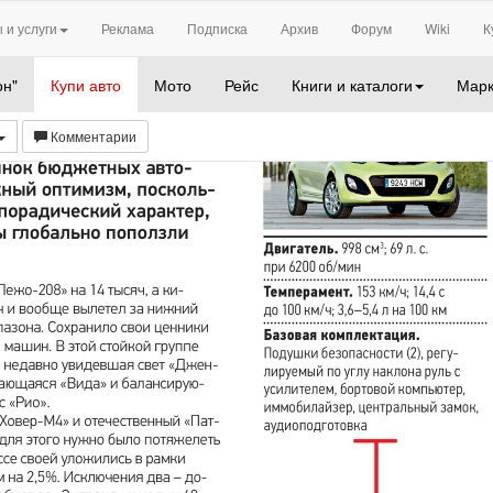
 и услуги
Реклама
Подписка
Архив
Форум
Wiki
К
он"
Купи авто
Мото
Рейс
Книги и каталоги
Марк
Комментарии