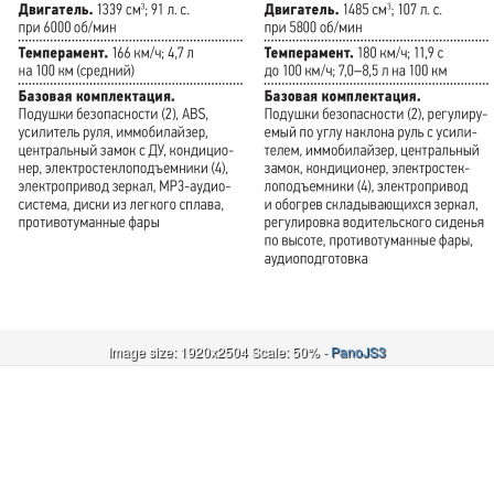
Image size: 1920x2504 Scale: 50% -
PanoJS3
Онлайн
И