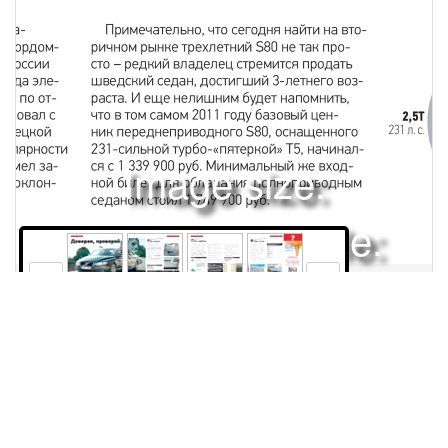
Image size:
1920x2504 Scale:
50% -
PanoJS3
72
73
74
75
Права и использование