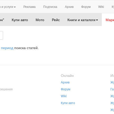
 и услуги
Реклама
Подписка
Архив
Форум
Wiki
К
он"
Купи авто
Мото
Рейс
Книги и каталоги
Марк
 период
поиска статей.
Онлайн
И
Архив
Жу
зрешения
Форум
Га
Wiki
Жу
Купи авто
Жу
Жу