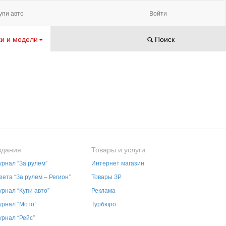
упи авто
Войти
и и модели
Поиск
здания
Товары и услуги
рнал “За рулем”
Интернет магазин
зета “За рулем – Регион”
Товары ЗР
рнал “Купи авто”
Реклама
рнал “Мото”
Турбюро
рнал “Рейс”