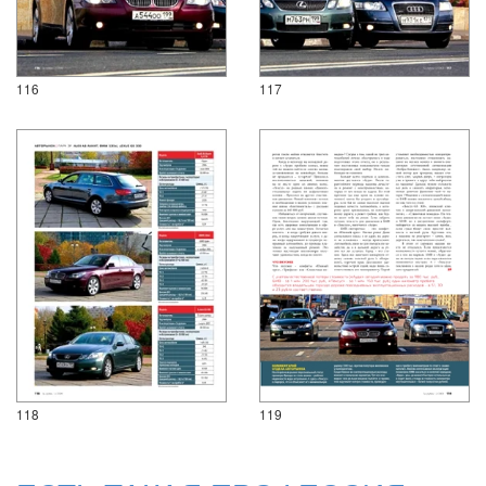
116
117
118
119