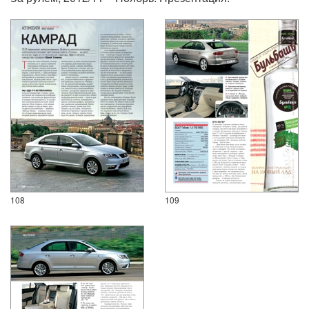
108
109