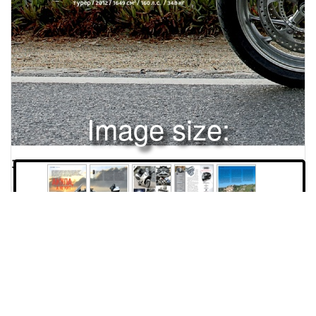
Image size:
1920x2504 Scale:
50% -
PanoJS3
20
21
22
23
24
25
Права и использование