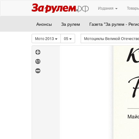
Издания
Товары
Анонсы
За рулем
Газета "За рулем - Реги
Мото 2013
05
Мотоциклы Великой Отечеств