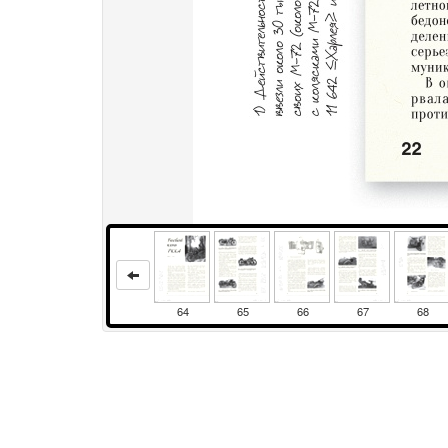
64
65
66
67
68
Права и использование