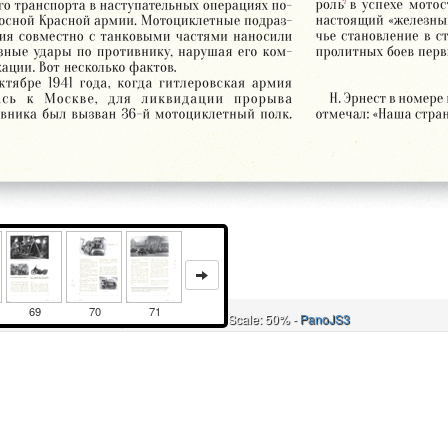
69
70
71
Image size: 1920x2504 Scale: 50% -
PanoJS3
Онлайн
И