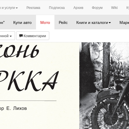
 и услуги
Реклама
Подписка
Архив
Форум
Wiki
К
он"
Купи авто
Мото
Рейс
Книги и каталоги
Марк
енной
Комментарии