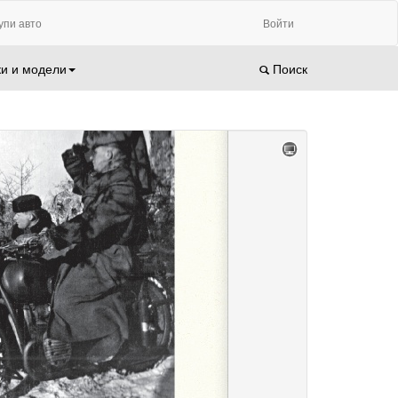
упи авто
Войти
и и модели
Поиск