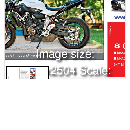
Image size:
1920x2504 Scale:
50% -
PanoJS3
41
Права и использование