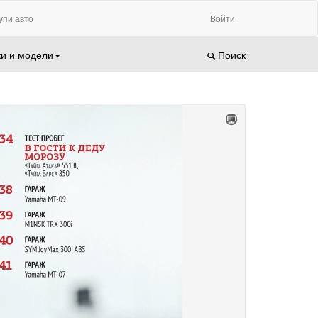
упи авто
Войти
и и модели
Поиск