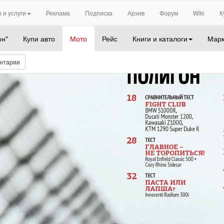
 и услуги
Реклама
Подписка
Архив
Форум
Wiki
К
он"
Купи авто
Мото
Рейс
Книги и каталоги
Марк
нтарии