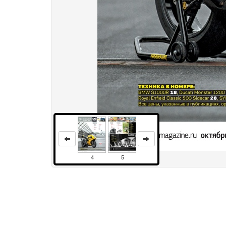
4
5
Права и использование