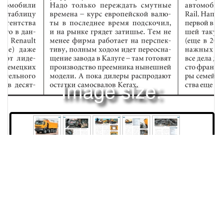
Image size:
1920x2482 Scale:
50% -
PanoJS3
74
75
76
77
78
79
80
82
83
Права и использование