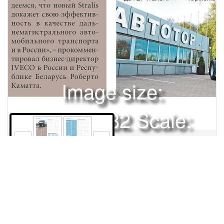
Image size:
1920x2482 Scale:
50% -
PanoJS3
12
14
Права и использование