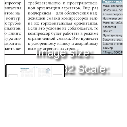
Image size:
1920x2482 Scale:
50% -
PanoJS3
50
51
Права и использование