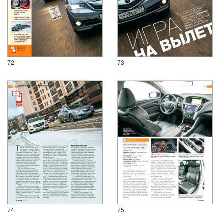
72
73
74
75