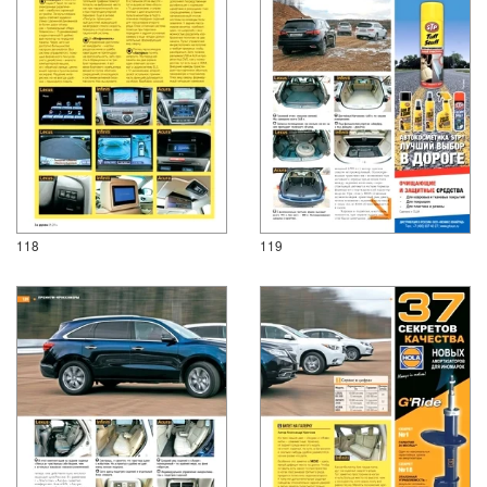
118
119