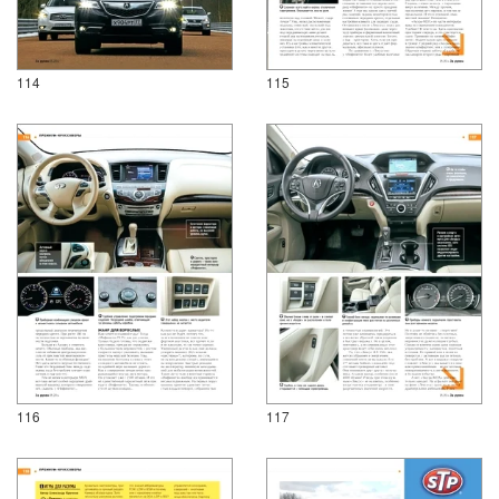
114
115
116
117