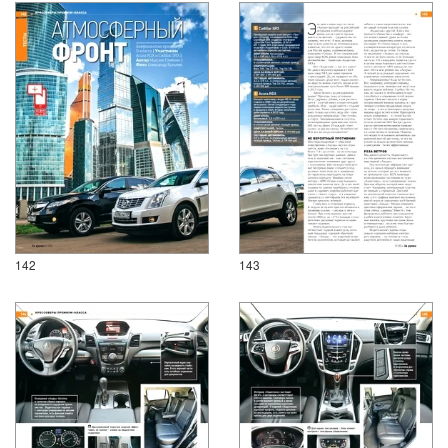
142
143