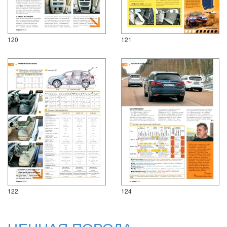
120
121
122
124