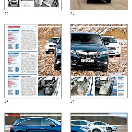
44
45
46
47