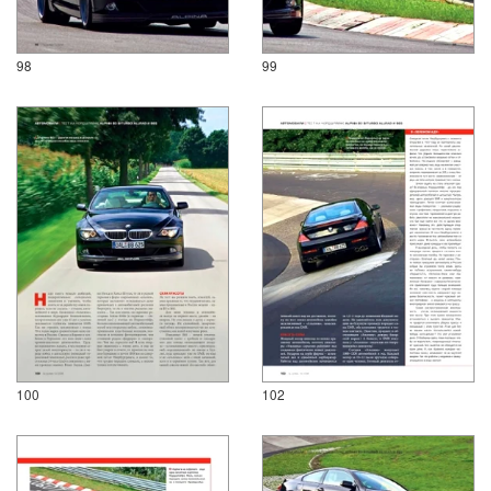
98
99
100
102