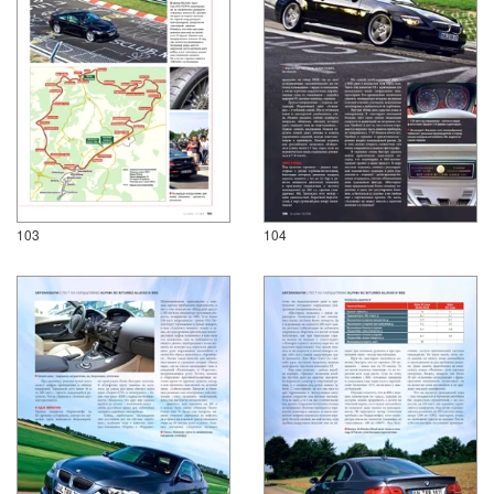
103
104