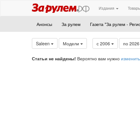
Издания
Товары
Анонсы
За рулем
Газета "За рулем - Реги
Saleen
Модели
с 2006
по 202
Статьи не найдены!
Вероятно вам нужно
изменить