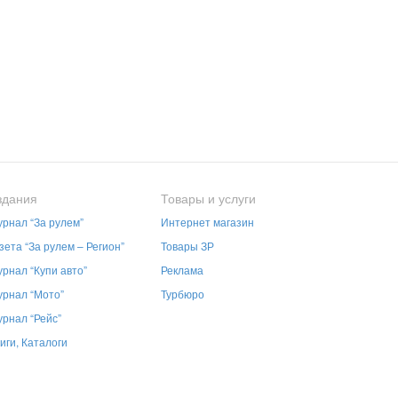
здания
Товары и услуги
рнал “За рулем”
Интернет магазин
зета “За рулем – Регион”
Товары ЗР
рнал “Купи авто”
Реклама
рнал “Мото”
Турбюро
рнал “Рейс”
иги, Каталоги