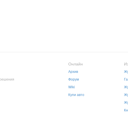
Онлайн
И
Архив
Жу
зрешения
Форум
Га
Wiki
Жу
Купи авто
Жу
Жу
Кн