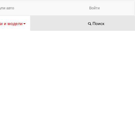
упи авто
Войти
и и модели
Поиск