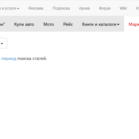
 и услуги
Реклама
Подписка
Архив
Форум
Wiki
К
он"
Купи авто
Мото
Рейс
Книги и каталоги
Марк
6
 период
поиска статей.