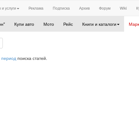
 и услуги
Реклама
Подписка
Архив
Форум
Wiki
К
он"
Купи авто
Мото
Рейс
Книги и каталоги
Марк
 период
поиска статей.