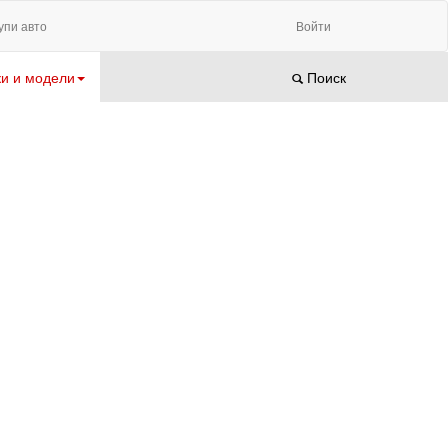
упи авто
Войти
и и модели
Поиск