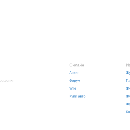
Онлайн
И
Архив
Жу
зрешения
Форум
Га
Wiki
Жу
Купи авто
Жу
Жу
Кн