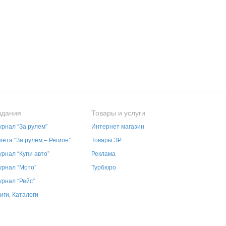
здания
Товары и услуги
рнал “За рулем”
Интернет магазин
зета “За рулем – Регион”
Товары ЗР
рнал “Купи авто”
Реклама
рнал “Мото”
Турбюро
рнал “Рейс”
иги, Каталоги