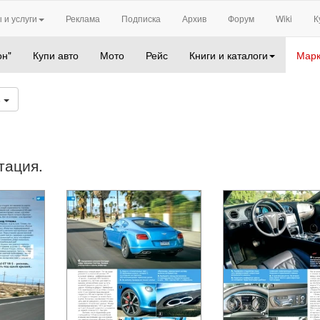
 и услуги
Реклама
Подписка
Архив
Форум
Wiki
К
он"
Купи авто
Мото
Рейс
Книги и каталоги
Марк
6
тация.