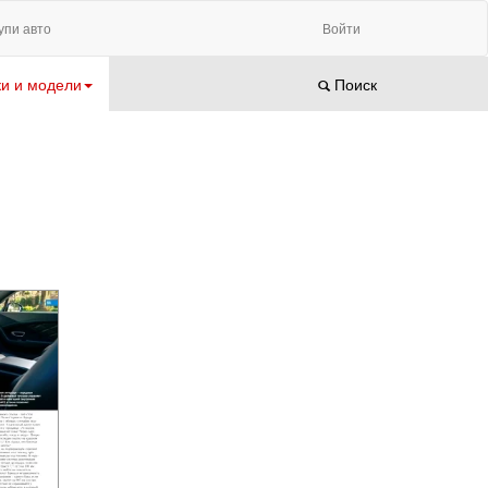
упи авто
Войти
и и модели
Поиск