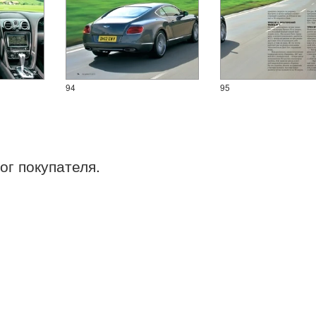
94
95
ог покупателя.