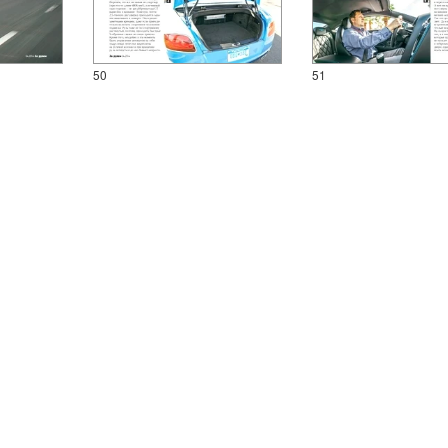
50
51