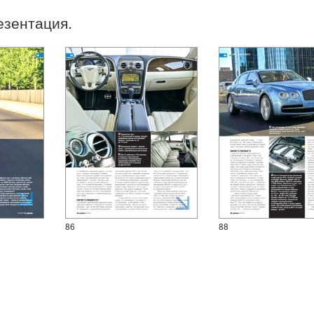
езентация.
86
88