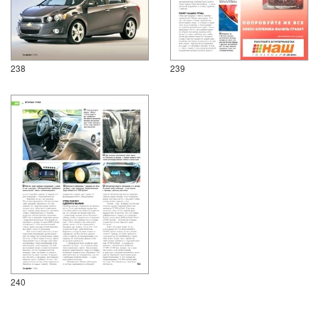
238
239
240