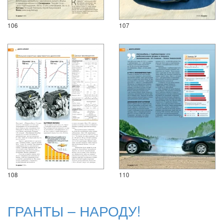
106
107
108
110
ГРАНТЫ – НАРОДУ!