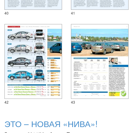
40
41
42
43
ЭТО – НОВАЯ «НИВА»!