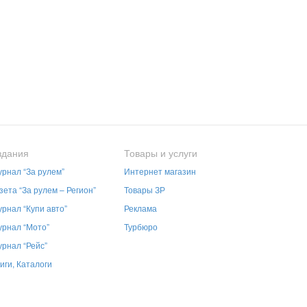
здания
Товары и услуги
рнал “За рулем”
Интернет магазин
зета “За рулем – Регион”
Товары ЗР
рнал “Купи авто”
Реклама
рнал “Мото”
Турбюро
рнал “Рейс”
иги, Каталоги