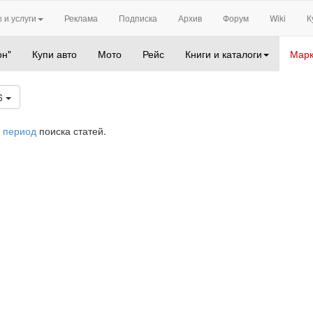
 и услуги
Реклама
Подписка
Архив
Форум
Wiki
К
он"
Купи авто
Мото
Рейс
Книги и каталоги
Марк
6
 период
поиска статей.