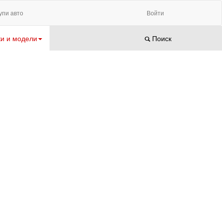
упи авто
Войти
и и модели
Поиск