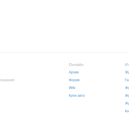
Онлайн
И
Архив
Жу
зрешения
Форум
Га
Wiki
Жу
Купи авто
Жу
Жу
Кн