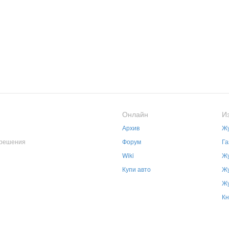
Онлайн
И
Архив
Жу
зрешения
Форум
Га
Wiki
Жу
Купи авто
Жу
Жу
Кн