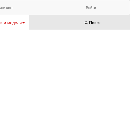
упи авто
Войти
и и модели
Поиск