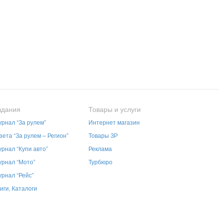
здания
Товары и услуги
рнал “За рулем”
Интернет магазин
зета “За рулем – Регион”
Товары ЗР
рнал “Купи авто”
Реклама
рнал “Мото”
Турбюро
рнал “Рейс”
иги, Каталоги