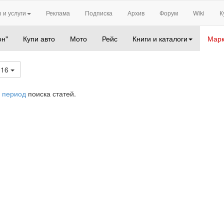
 и услуги
Реклама
Подписка
Архив
Форум
Wiki
К
он"
Купи авто
Мото
Рейс
Книги и каталоги
Марк
016
 период
поиска статей.