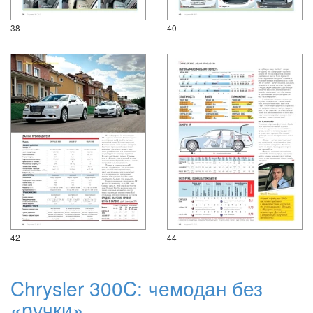
38
40
42
44
Chrysler 300C: чемодан без
«ручки»