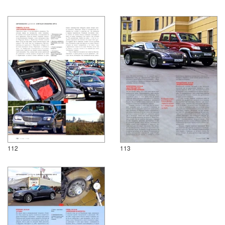
112
113