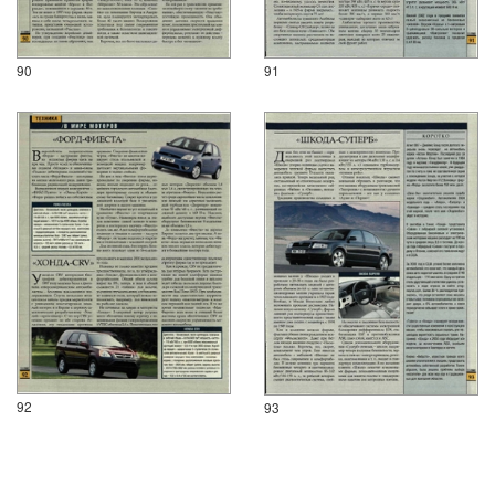
90
91
92
93