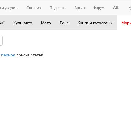
 и услуги
Реклама
Подписка
Архив
Форум
Wiki
К
он"
Купи авто
Мото
Рейс
Книги и каталоги
Марк
 период
поиска статей.