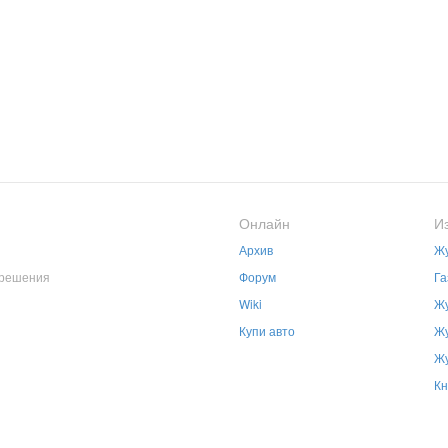
Онлайн
И
Архив
Жу
зрешения
Форум
Га
Wiki
Жу
Купи авто
Жу
Жу
Кн