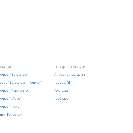
здания
Товары и услуги
рнал “За рулем”
Интернет магазин
зета “За рулем – Регион”
Товары ЗР
рнал “Купи авто”
Реклама
рнал “Мото”
Турбюро
рнал “Рейс”
иги, Каталоги