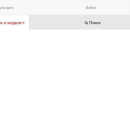
упи авто
Войти
и и модели
Поиск