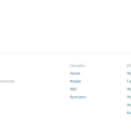
Онлайн
И
Архив
Жу
зрешения
Форум
Га
Wiki
Жу
Купи авто
Жу
Жу
Кн