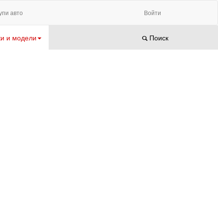
упи авто
Войти
и и модели
Поиск