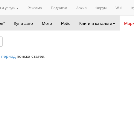
 и услуги
Реклама
Подписка
Архив
Форум
Wiki
К
он"
Купи авто
Мото
Рейс
Книги и каталоги
Марк
 период
поиска статей.