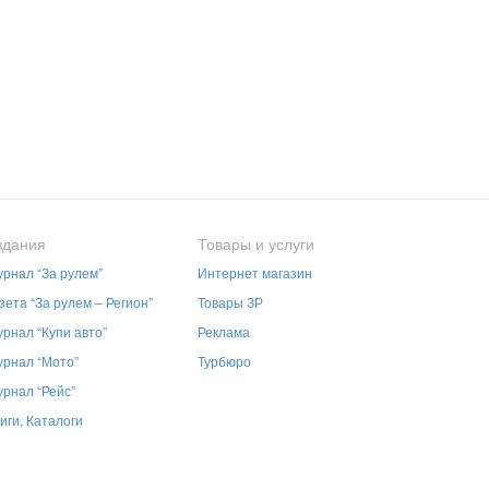
здания
Товары и услуги
рнал “За рулем”
Интернет магазин
зета “За рулем – Регион”
Товары ЗР
рнал “Купи авто”
Реклама
рнал “Мото”
Турбюро
рнал “Рейс”
иги, Каталоги