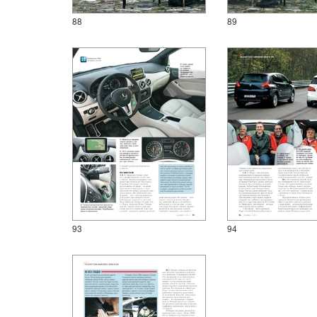
88
89
93
94