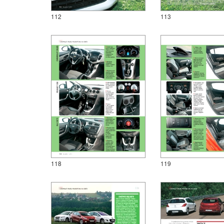
112
113
118
119