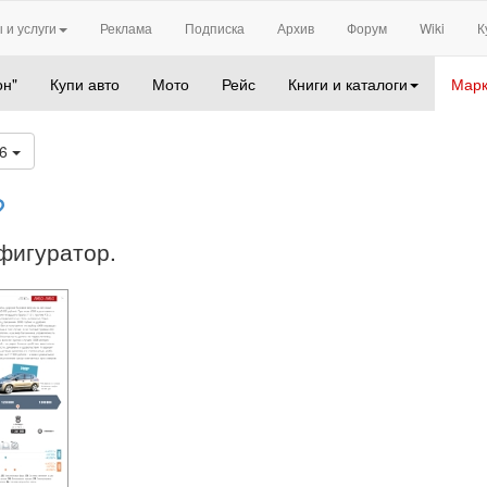
 и услуги
Реклама
Подписка
Архив
Форум
Wiki
К
он"
Купи авто
Мото
Рейс
Книги и каталоги
Марк
26
?
нфигуратор.