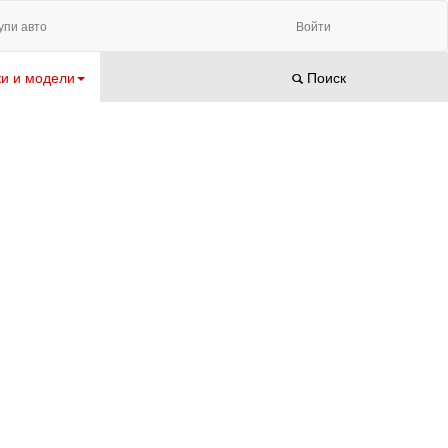
упи авто
Войти
и и модели
Поиск