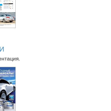
И
ентация.