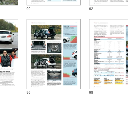
90
92
96
98