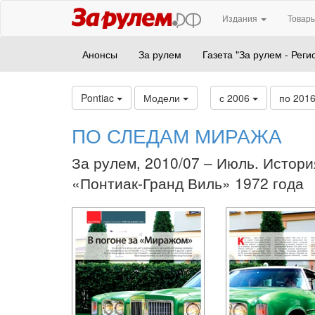
Издания
Товары
Анонсы
За рулем
Газета "За рулем - Реги
Pontiac
Модели
с 2006
по 201
ПО СЛЕДАМ МИРАЖА
За рулем, 2010/07 – Июль. Истори
«Понтиак-Гранд Виль» 1972 года