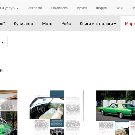
 и услуги
Реклама
Подписка
Архив
Форум
Wiki
К
он"
Купи авто
Мото
Рейс
Книги и каталоги
Марк
6
я.