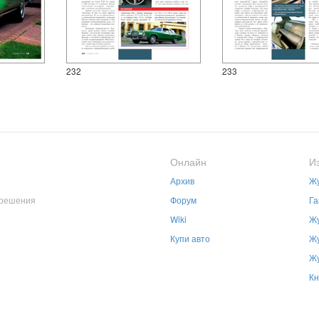
232
233
Онлайн
И
Архив
Жу
зрешения
Форум
Га
Wiki
Жу
Купи авто
Жу
Жу
Кн