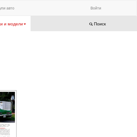
упи авто
Войти
и и модели
Поиск