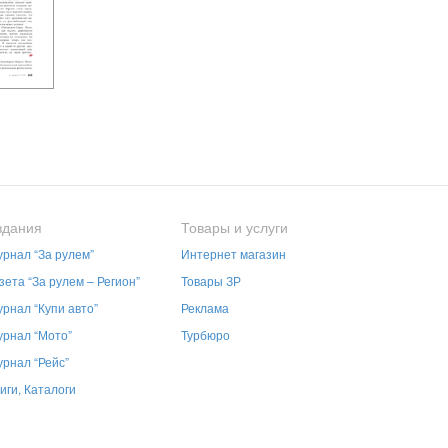
здания
Товары и услуги
рнал “За рулем”
Интернет магазин
зета “За рулем – Регион”
Товары ЗР
рнал “Купи авто”
Реклама
рнал “Мото”
Турбюро
рнал “Рейс”
иги, Каталоги