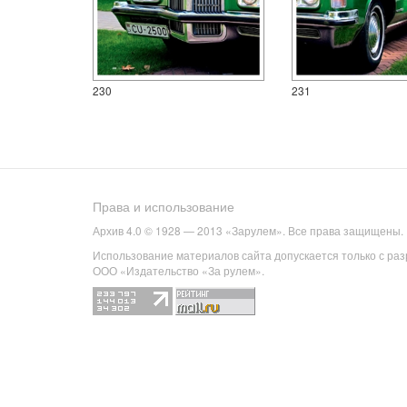
230
231
Права и использование
Архив 4.0 © 1928 — 2013 «Зарулем». Все права защищены.
Использование материалов сайта допускается только с ра
ООО «Издательство «За рулем».