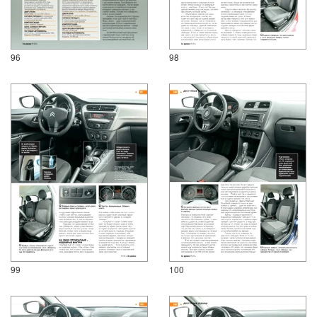
96
98
99
100