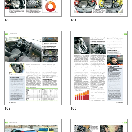
180
181
182
183