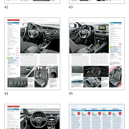
42
43
44
45