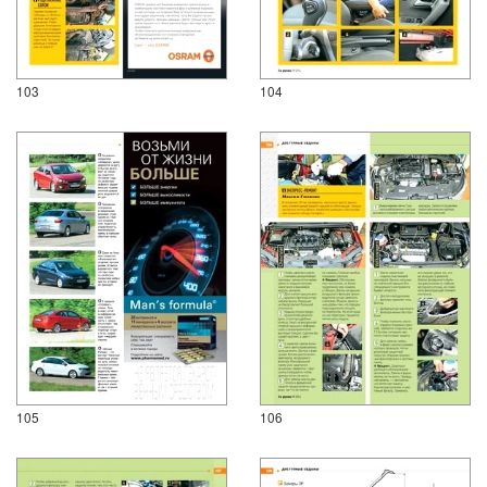
103
104
105
106