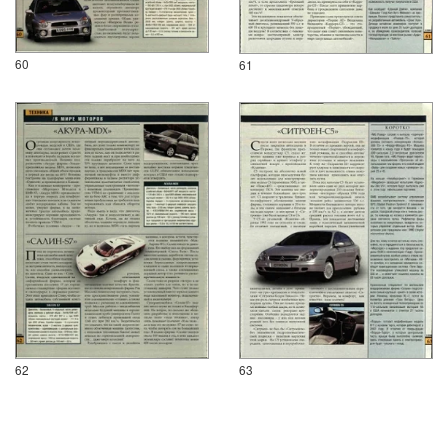
60
61
62
63