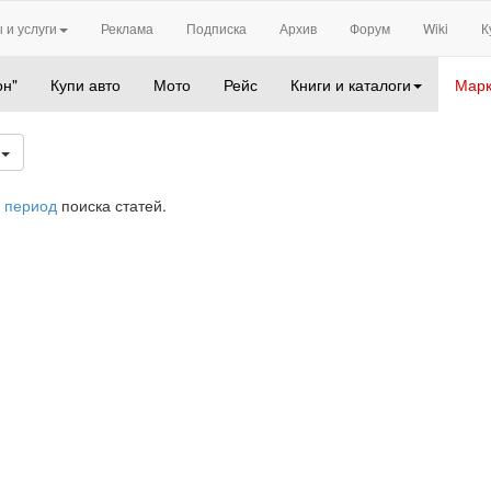
 и услуги
Реклама
Подписка
Архив
Форум
Wiki
К
он"
Купи авто
Мото
Рейс
Книги и каталоги
Марк
1
 период
поиска статей.