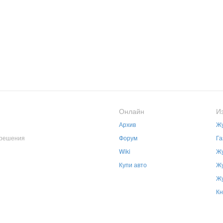
Онлайн
И
Архив
Жу
зрешения
Форум
Га
Wiki
Жу
Купи авто
Жу
Жу
Кн