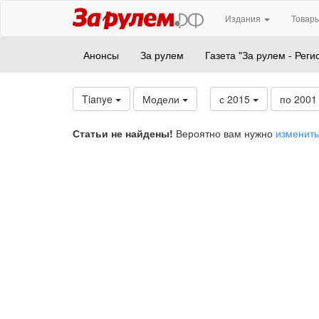
Издания
Товары
Анонсы
За рулем
Газета "За рулем - Реги
Tianye
Модели
с 2015
по 200
Статьи не найдены!
Вероятно вам нужно
изменить