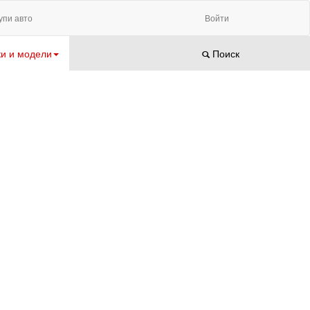
упи авто
Войти
и и модели
Поиск