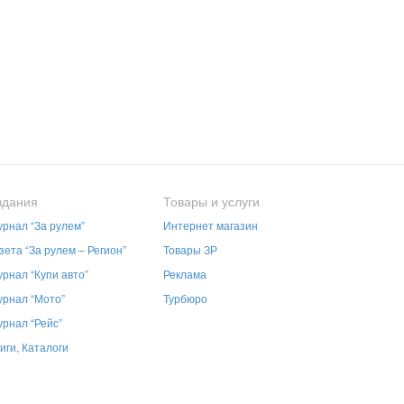
здания
Товары и услуги
рнал “За рулем”
Интернет магазин
зета “За рулем – Регион”
Товары ЗР
рнал “Купи авто”
Реклама
рнал “Мото”
Турбюро
рнал “Рейс”
иги, Каталоги