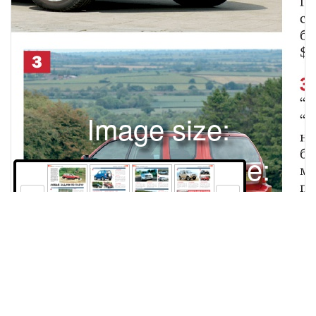
Image size:
2669x3378 Scale:
50% -
PanoJS3
68
69
70
71
Права и использование