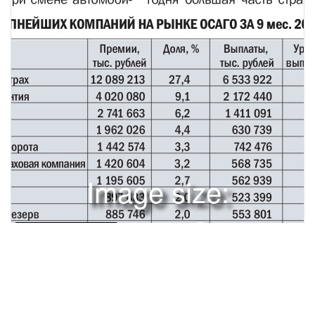
Image size:
2669x3378 Scale:
50% -
PanoJS3
53