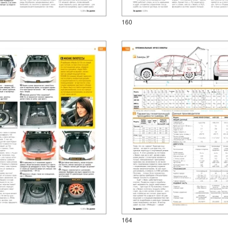
160
164