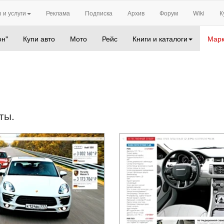
 и услуги
Реклама
Подписка
Архив
Форум
Wiki
К
он"
Купи авто
Мото
Рейс
Книги и каталоги
Марк
ты.