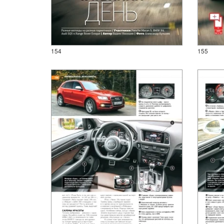
154
155