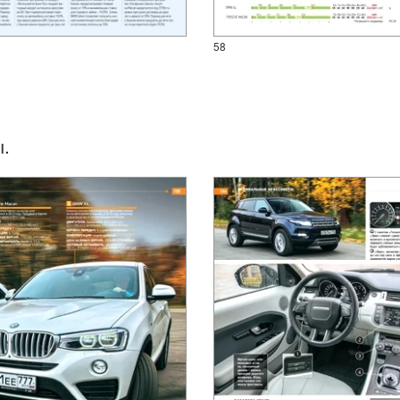
58
ы.