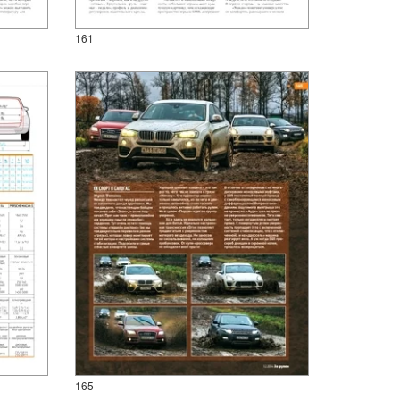
161
165