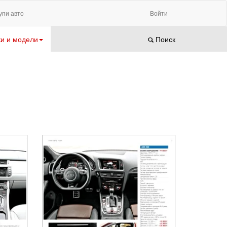
упи авто
Войти
и и модели
Поиск