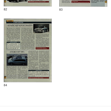
82
83
84